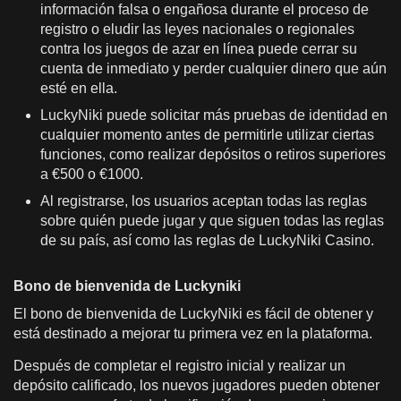
información falsa o engañosa durante el proceso de
registro o eludir las leyes nacionales o regionales
contra los juegos de azar en línea puede cerrar su
cuenta de inmediato y perder cualquier dinero que aún
esté en ella.
LuckyNiki puede solicitar más pruebas de identidad en
cualquier momento antes de permitirle utilizar ciertas
funciones, como realizar depósitos o retiros superiores
a €500 o €1000.
Al registrarse, los usuarios aceptan todas las reglas
sobre quién puede jugar y que siguen todas las reglas
de su país, así como las reglas de LuckyNiki Casino.
Bono de bienvenida de Luckyniki
El bono de bienvenida de LuckyNiki es fácil de obtener y
está destinado a mejorar tu primera vez en la plataforma.
Después de completar el registro inicial y realizar un
depósito calificado, los nuevos jugadores pueden obtener