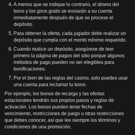
A menos que se indique lo contrario, el dinero del
bono y los giros gratis se enviarán a su cuenta
inmediatamente después de que se procese el
depósito.
Para obtener la oferta, cada jugador debe realizar un
depósito que cumpla con el monto mínimo requerido.
Cuando realice un depósito, asegúrese de leer
primero la página de pagos del sitio porque algunos
métodos de pago pueden no ser elegibles para
bonificaciones.
Por el bien de las reglas del casino, solo puedes usar
una cuenta para reclamar tu bono.
Por ejemplo, los bonos de recarga y las ofertas
estacionales tendrán sus propios pasos y reglas de
activación. Los bonos pueden tener fechas de
vencimiento, restricciones de juego u otras restricciones
que debes conocer, así que lee siempre los términos y
condiciones de una promoción.