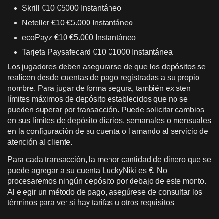
Skrill €10 €5000 Instantáneo
Neteller €10 €5.000 Instantáneo
ecoPayz €10 €5.000 Instantáneo
Tarjeta Paysafecard €10 €1000 Instantánea
Los jugadores deben asegurarse de que los depósitos se
realicen desde cuentas de pago registradas a su propio
nombre. Para jugar de forma segura, también existen
límites máximos de depósito establecidos que no se
pueden superar por transacción. Puede solicitar cambios
en sus límites de depósito diarios, semanales o mensuales
en la configuración de su cuenta o llamando al servicio de
atención al cliente.
Para cada transacción, la menor cantidad de dinero que se
puede agregar a su cuenta LuckyNiki es €. No
procesaremos ningún depósito por debajo de este monto.
Al elegir un método de pago, asegúrese de consultar los
términos para ver si hay tarifas u otros requisitos.