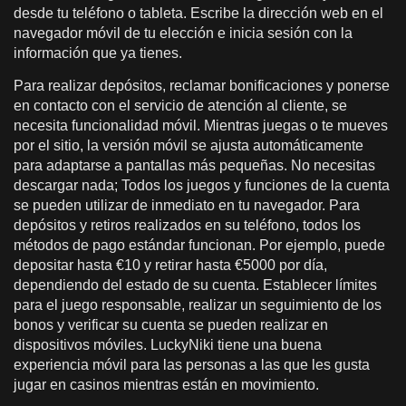
desde tu teléfono o tableta. Escribe la dirección web en el
navegador móvil de tu elección e inicia sesión con la
información que ya tienes.
Para realizar depósitos, reclamar bonificaciones y ponerse
en contacto con el servicio de atención al cliente, se
necesita funcionalidad móvil. Mientras juegas o te mueves
por el sitio, la versión móvil se ajusta automáticamente
para adaptarse a pantallas más pequeñas. No necesitas
descargar nada; Todos los juegos y funciones de la cuenta
se pueden utilizar de inmediato en tu navegador. Para
depósitos y retiros realizados en su teléfono, todos los
métodos de pago estándar funcionan. Por ejemplo, puede
depositar hasta €10 y retirar hasta €5000 por día,
dependiendo del estado de su cuenta. Establecer límites
para el juego responsable, realizar un seguimiento de los
bonos y verificar su cuenta se pueden realizar en
dispositivos móviles. LuckyNiki tiene una buena
experiencia móvil para las personas a las que les gusta
jugar en casinos mientras están en movimiento.