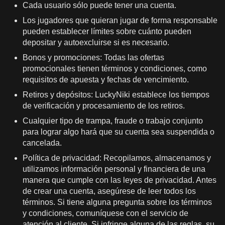
Cada usuario sólo puede tener una cuenta.
Los jugadores que quieran jugar de forma responsable
pueden establecer límites sobre cuánto pueden
depositar y autoexcluirse si es necesario.
Bonos y promociones: Todas las ofertas
promocionales tienen términos y condiciones, como
requisitos de apuesta y fechas de vencimiento.
Retiros y depósitos: LuckyNiki establece los tiempos
de verificación y procesamiento de los retiros.
Cualquier tipo de trampa, fraude o trabajo conjunto
para lograr algo hará que su cuenta sea suspendida o
cancelada.
Política de privacidad: Recopilamos, almacenamos y
utilizamos información personal y financiera de una
manera que cumple con las leyes de privacidad. Antes
de crear una cuenta, asegúrese de leer todos los
términos. Si tiene alguna pregunta sobre los términos
y condiciones, comuníquese con el servicio de
atención al cliente. Si infringe alguna de las reglas, su