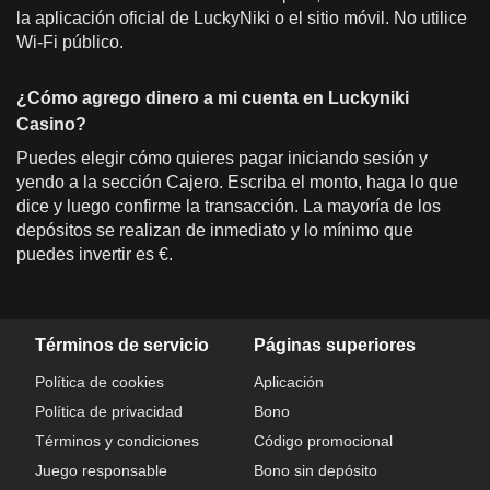
la aplicación oficial de LuckyNiki o el sitio móvil. No utilice
Wi-Fi público.
¿Cómo agrego dinero a mi cuenta en Luckyniki
Casino?
Puedes elegir cómo quieres pagar iniciando sesión y
yendo a la sección Cajero. Escriba el monto, haga lo que
dice y luego confirme la transacción. La mayoría de los
depósitos se realizan de inmediato y lo mínimo que
puedes invertir es €.
Términos de servicio
Páginas superiores
Política de cookies
Aplicación
Política de privacidad
Bono
Términos y condiciones
Código promocional
Juego responsable
Bono sin depósito