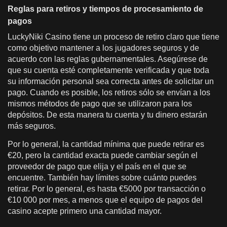
Reglas para retiros y tiempos de procesamiento de
pagos
LuckyNiki Casino tiene un proceso de retiro claro que tiene
como objetivo mantener a los jugadores seguros y de
acuerdo con las reglas gubernamentales. Asegúrese de
que su cuenta esté completamente verificada y que toda
su información personal sea correcta antes de solicitar un
pago. Cuando es posible, los retiros sólo se envían a los
mismos métodos de pago que se utilizaron para los
depósitos. De esta manera tu cuenta y tu dinero estarán
más seguros.
Por lo general, la cantidad mínima que puede retirar es
€20, pero la cantidad exacta puede cambiar según el
proveedor de pago que elija y el país en el que se
encuentre. También hay límites sobre cuánto puedes
retirar. Por lo general, es hasta €5000 por transacción o
€10 000 por mes, a menos que el equipo de pagos del
casino acepte primero una cantidad mayor.